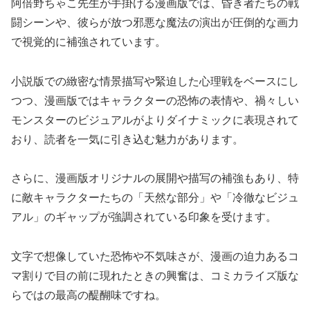
阿倍野ちゃこ先生が手掛ける漫画版では、昏き者たちの戦
闘シーンや、彼らが放つ邪悪な魔法の演出が圧倒的な画力
で視覚的に補強されています。
小説版での緻密な情景描写や緊迫した心理戦をベースにし
つつ、漫画版ではキャラクターの恐怖の表情や、禍々しい
モンスターのビジュアルがよりダイナミックに表現されて
おり、読者を一気に引き込む魅力があります。
さらに、漫画版オリジナルの展開や描写の補強もあり、特
に敵キャラクターたちの「天然な部分」や「冷徹なビジュ
アル」のギャップが強調されている印象を受けます。
文字で想像していた恐怖や不気味さが、漫画の迫力あるコ
マ割りで目の前に現れたときの興奮は、コミカライズ版な
らではの最高の醍醐味ですね。