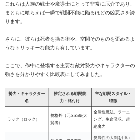
これらは人族の戦士や魔導士にとって非常に厄介であり、
まともに喰らえば一瞬で戦闘不能に陥るほどの凶悪さを誇
ります。
さらに、彼らは死者を操る術や、空間そのものを歪めるよ
うなトリッキーな能力も有しています。
ここで、作中に登場する主要な敵対勢力やキャラクターの
強さを分かりやすく比較表にしてみました。
勢力・キャラクター
推定される戦闘能
主な戦闘スタイル・
名
力・格付け
特徴
全属性魔法、ラーニ
規格外（元SSS級大
ラック（ロック）
ング、生命吸収、超
賢者）
絶魔力
炎属性の大剣を用い