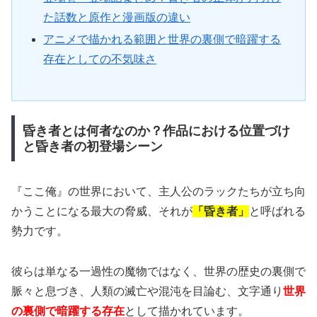
た話数と原作と漫画版の違い
アニメで描かれる範囲と世界の裏側で暗躍する
存在としての不気味さ
昏き者とは何者なのか？作品における位置づけ
と昏き者の初登場シーン
『ここ俺』の世界において、主人公のラックたちが立ち向
かうことになる最大の脅威、それが
「昏き者」
と呼ばれる
勢力です。
彼らは単なる一過性の魔物ではなく、世界の歴史の裏側で
脈々と息づき、人類の滅亡や混沌を目論む、文字通り
世界
の裏側で暗躍する存在
として描かれています。