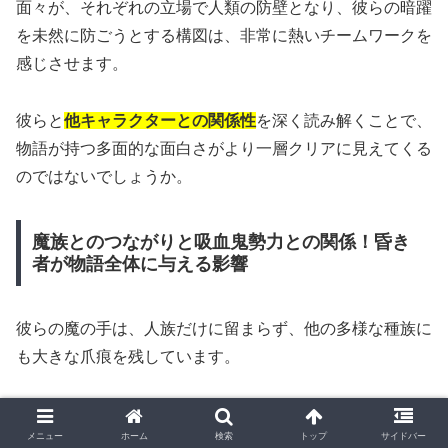
面々が、それぞれの立場で人類の防壁となり、彼らの暗躍
を未然に防ごうとする構図は、非常に熱いチームワークを
感じさせます。
彼らと
他キャラクターとの関係性
を深く読み解くことで、
物語が持つ多面的な面白さがより一層クリアに見えてくる
のではないでしょうか。
魔族とのつながりと吸血鬼勢力との関係！昏き
者が物語全体に与える影響
彼らの魔の手は、人族だけに留まらず、他の多様な種族に
も大きな爪痕を残しています。
作中で特に重要な鍵を握るのが、彼らと
魔族とのつなが
メニュー
ホーム
検索
トップ
サイドバー
り
、そして
吸血鬼勢力との関係
です。