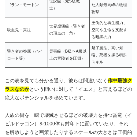
伝説級（元S級戦
ゴラン・モートン
た人類最高峰の物理
士）
攻撃
圧倒的な再生能力、
世界崩壊級（昏き者
吸血鬼・真祖
空間や生命を支配す
の頂点の一角）
る暗黒の力
魅了魔法、高い知
昏き者の眷属（ハイ
災害級（B級〜A級以
略、死者を操る特殊
ロード等）
上の冒険者を圧倒）
スキル
この表を見ても分かる通り、彼らは間違いなく
作中最強ク
ラスなのか
という問いに対して「イエス」と言えるほどの
絶大なポテンシャルを秘めています。
人族の街を一瞬で壊滅させるほどの破壊力を持つ昏竜（イ
ビルドラゴン）を1000体も封印下に置いていたり、それ
を解放しようと画策したりするスケールの大きさは圧倒的