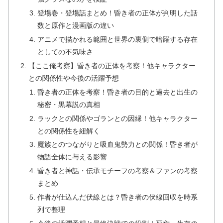
登場巻・登場話まとめ！昏き者の正体が判明した話
数と原作と漫画版の違い
アニメで描かれる範囲と世界の裏側で暗躍する存在
としての不気味さ
【ここ俺考察】昏き者の正体を考察！他キャラクター
との関係性や今後の活躍予想
昏き者の正体を考察！昏き者の目的と過去と出生の
秘密・黒幕説の真相
ラックとの関係やゴランとの因縁！他キャラクター
との関係性を紐解く
魔族とのつながりと吸血鬼勢力との関係！昏き者が
物語全体に与える影響
昏き者と神話・伝承モチーフの考察＆ファンの考察
まとめ
作者が仕込んだ伏線とは？昏き者の伏線回収を時系
列で整理