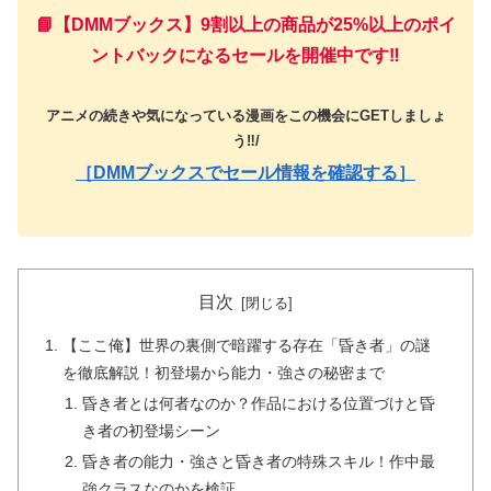
📘【DMMブックス】9割以上の商品が25%以上のポイ
ントバックになるセールを開催中です‼️
アニメの続きや気になっている漫画をこの機会にGETしましょ
う‼️/
［DMMブックスでセール情報を確認する］
目次
【ここ俺】世界の裏側で暗躍する存在「昏き者」の謎
を徹底解説！初登場から能力・強さの秘密まで
昏き者とは何者なのか？作品における位置づけと昏
き者の初登場シーン
昏き者の能力・強さと昏き者の特殊スキル！作中最
強クラスなのかを検証