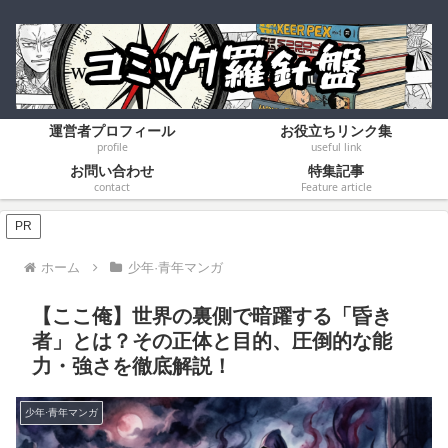
運営者プロフィール
お役立ちリンク集
profile
useful link
お問い合わせ
特集記事
contact
Feature article
PR
ホーム
少年·青年マンガ
​【ここ俺】世界の裏側で暗躍する「昏き
者」とは？その正体と目的、圧倒的な能
力・強さを徹底解説！
少年·青年マンガ