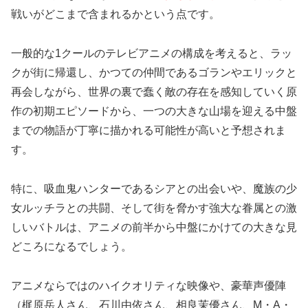
戦いがどこまで含まれるかという点です。
一般的な1クールのテレビアニメの構成を考えると、ラッ
クが街に帰還し、かつての仲間であるゴランやエリックと
再会しながら、世界の裏で蠢く敵の存在を感知していく原
作の初期エピソードから、一つの大きな山場を迎える中盤
までの物語が丁寧に描かれる可能性が高いと予想されま
す。
特に、吸血鬼ハンターであるシアとの出会いや、魔族の少
女ルッチラとの共闘、そして街を脅かす強大な眷属との激
しいバトルは、アニメの前半から中盤にかけての大きな見
どころになるでしょう。
アニメならではのハイクオリティな映像や、豪華声優陣
（梶原岳人さん、石川由依さん、相良茉優さん、M・A・