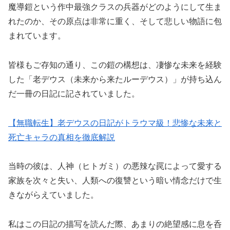
魔導鎧という作中最強クラスの兵器がどのようにして生ま
れたのか、その原点は非常に重く、そして悲しい物語に包
まれています。
皆様もご存知の通り、この鎧の構想は、凄惨な未来を経験
した「老デウス（未来から来たルーデウス）」が持ち込ん
だ一冊の日記に記されていました。
​【無職転生】老デウスの日記がトラウマ級！悲惨な未来と
死亡キャラの真相を徹底解説
当時の彼は、人神（ヒトガミ）の悪辣な罠によって愛する
家族を次々と失い、人類への復讐という暗い情念だけで生
きながらえていました。
私はこの日記の描写を読んだ際、あまりの絶望感に息を呑