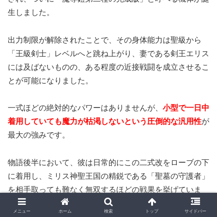
生しました。
出力制限が解除されたことで、その身体能力は聖級から
「王級剣士」レベルへと跳ね上がり、妻である剣王エリス
には及ばないものの、ある程度の近接戦闘を成立させるこ
とが可能になりました。
一式ほどの絶対的なパワーはありませんが、
小型で一日中
着用していても魔力が枯渇しないという圧倒的な汎用性
が
最大の強みです。
物語後半において、彼は日常的にこの二式改をローブの下
に着用し、ミリス神聖王国の精鋭である「聖墓の守護者」
を相手取っても難なく無双するほどの戦果を挙げていま
す。
メニュー
ホーム
検索
トップ
サイドバー