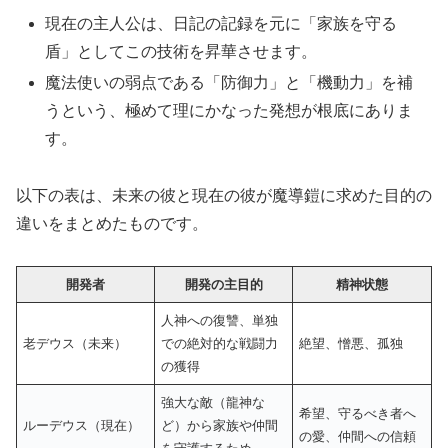
現在の主人公は、日記の記録を元に「家族を守る
盾」としてこの技術を昇華させます。
魔法使いの弱点である「防御力」と「機動力」を補
うという、極めて理にかなった発想が根底にありま
す。
以下の表は、未来の彼と現在の彼が魔導鎧に求めた目的の
違いをまとめたものです。
開発者
開発の主目的
精神状態
人神への復讐、単独
老デウス（未来）
での絶対的な戦闘力
絶望、憎悪、孤独
の獲得
強大な敵（龍神な
希望、守るべき者へ
ルーデウス（現在）
ど）から家族や仲間
の愛、仲間への信頼