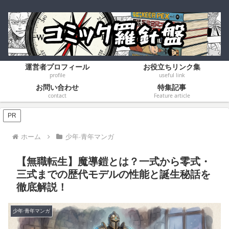
運営者プロフィール
お役立ちリンク集
profile
useful link
お問い合わせ
特集記事
contact
Feature article
PR
ホーム
少年·青年マンガ
【無職転生】魔導鎧とは？一式から零式・
三式までの歴代モデルの性能と誕生秘話を
徹底解説！
少年·青年マンガ