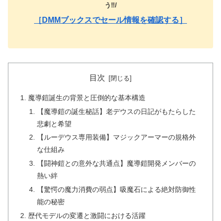
う‼️/
［DMMブックスでセール情報を確認する］
目次
魔導鎧誕生の背景と圧倒的な基本構造
【魔導鎧の誕生秘話】老デウスの日記がもたらした
悲劇と希望
【ルーデウス専用装備】マジックアーマーの規格外
な仕組み
【闘神鎧との意外な共通点】魔導鎧開発メンバーの
熱い絆
【驚愕の魔力消費の弱点】吸魔石による絶対防御性
能の秘密
歴代モデルの変遷と激闘における活躍