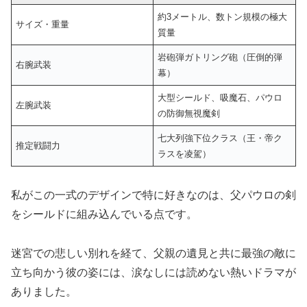
約3メートル、数トン規模の極大
サイズ・重量
質量
岩砲弾ガトリング砲（圧倒的弾
右腕武装
幕）
大型シールド、吸魔石、パウロ
左腕武装
の防御無視魔剣
七大列強下位クラス（王・帝ク
推定戦闘力
ラスを凌駕）
私がこの一式のデザインで特に好きなのは、父パウロの剣
をシールドに組み込んでいる点です。
迷宮での悲しい別れを経て、父親の遺見と共に最強の敵に
立ち向かう彼の姿には、涙なしには読めない熱いドラマが
ありました。