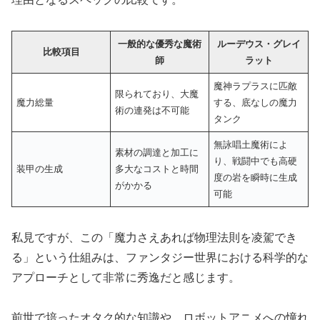
一般的な優秀な魔術
ルーデウス・グレイ
比較項目
師
ラット
魔神ラプラスに匹敵
限られており、大魔
魔力総量
する、底なしの魔力
術の連発は不可能
タンク
無詠唱土魔術によ
素材の調達と加工に
り、戦闘中でも高硬
装甲の生成
多大なコストと時間
度の岩を瞬時に生成
がかかる
可能
私見ですが、この「魔力さえあれば物理法則を凌駕でき
る」という仕組みは、ファンタジー世界における科学的な
アプローチとして非常に秀逸だと感じます。
前世で培ったオタク的な知識や、ロボットアニメへの憧れ