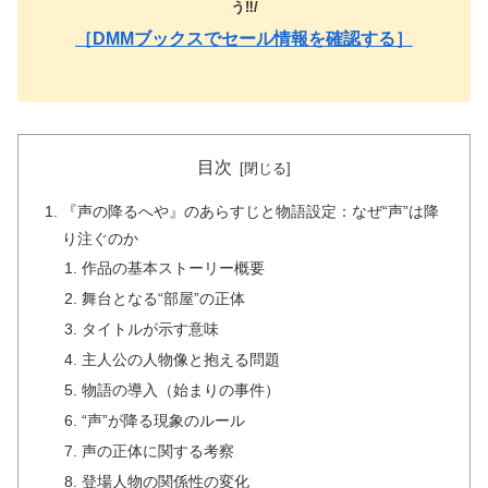
う‼️/
［DMMブックスでセール情報を確認する］
目次
『声の降るへや』のあらすじと物語設定：なぜ“声”は降
り注ぐのか
作品の基本ストーリー概要
舞台となる“部屋”の正体
タイトルが示す意味
主人公の人物像と抱える問題
物語の導入（始まりの事件）
“声”が降る現象のルール
声の正体に関する考察
登場人物の関係性の変化