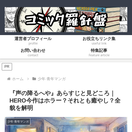
運営者プロフィール
お役立ちリンク集
profile
useful link
お問い合わせ
特集記事
contact
Feature article
PR
ホーム
少年·青年マンガ
​『声の降るへや』あらすじと見どころ｜
HERO今作はホラー？それとも癒やし？全
貌を解明
少年·青年マンガ