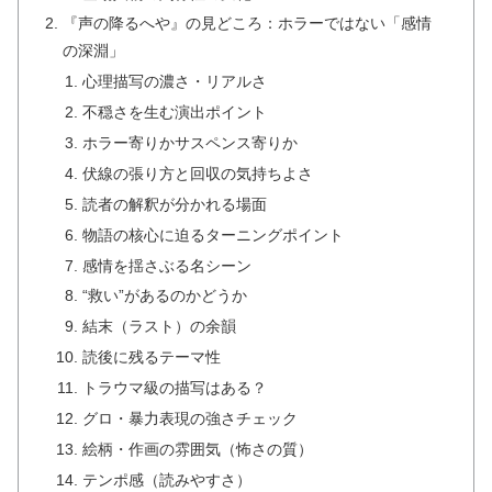
『声の降るへや』の見どころ：ホラーではない「感情
の深淵」
心理描写の濃さ・リアルさ
不穏さを生む演出ポイント
ホラー寄りかサスペンス寄りか
伏線の張り方と回収の気持ちよさ
読者の解釈が分かれる場面
物語の核心に迫るターニングポイント
感情を揺さぶる名シーン
“救い”があるのかどうか
結末（ラスト）の余韻
読後に残るテーマ性
トラウマ級の描写はある？
グロ・暴力表現の強さチェック
絵柄・作画の雰囲気（怖さの質）
テンポ感（読みやすさ）