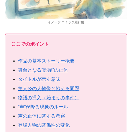
イメージ:コミック羅針盤
ここでのポイント
作品の基本ストーリー概要
舞台となる“部屋”の正体
タイトルが示す意味
主人公の人物像と抱える問題
物語の導入（始まりの事件）
“声”が降る現象のルール
声の正体に関する考察
登場人物の関係性の変化