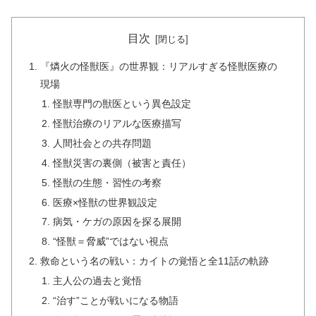
目次
『燐火の怪獣医』の世界観：リアルすぎる怪獣医療の
現場
怪獣専門の獣医という異色設定
怪獣治療のリアルな医療描写
人間社会との共存問題
怪獣災害の裏側（被害と責任）
怪獣の生態・習性の考察
医療×怪獣の世界観設定
病気・ケガの原因を探る展開
“怪獣＝脅威”ではない視点
救命という名の戦い：カイトの覚悟と全11話の軌跡
主人公の過去と覚悟
“治す”ことが戦いになる物語