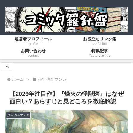
運営者プロフィール
お役立ちリンク集
profile
useful link
お問い合わせ
特集記事
contact
Feature article
PR
ホーム
少年·青年マンガ
​【2026年注目作】『燐火の怪獣医』はなぜ
面白い？あらすじと見どころを徹底解説
少年·青年マンガ