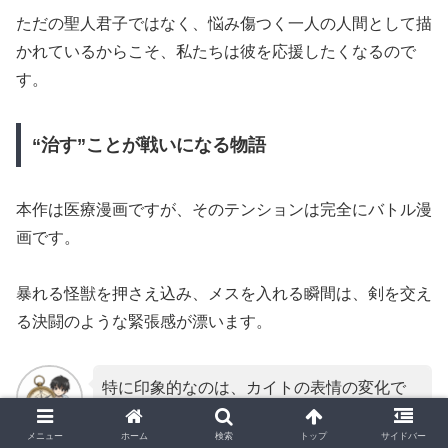
ただの聖人君子ではなく、悩み傷つく一人の人間として描
かれているからこそ、私たちは彼を応援したくなるので
す。
“治す”ことが戦いになる物語
本作は医療漫画ですが、そのテンションは完全にバトル漫
画です。
暴れる怪獣を押さえ込み、メスを入れる瞬間は、剣を交え
る決闘のような緊張感が漂います。
特に印象的なのは、カイトの表情の変化で
す。
メニュー
ホーム
検索
トップ
サイドバー
コミック羅針