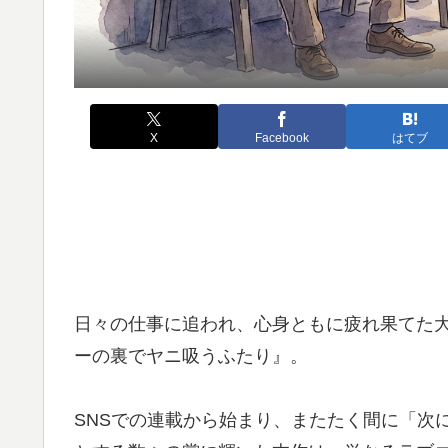
X
Facebook
はてブ
日々の仕事に追われ、心身ともに疲れ果てた
ーの裏でヤニ吸うふたり』。
SNSでの連載から始まり、またたく間に「次にく