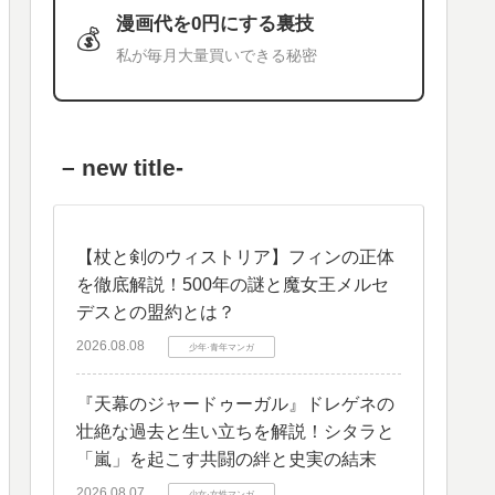
漫画代を0円にする裏技
💰
私が毎月大量買いできる秘密
– new title-
【杖と剣のウィストリア】フィンの正体
を徹底解説！500年の謎と魔女王メルセ
デスとの盟約とは？
2026.08.08
少年·青年マンガ
​『天幕のジャードゥーガル』ドレゲネの
壮絶な過去と生い立ちを解説！シタラと
「嵐」を起こす共闘の絆と史実の結末
2026.08.07
少女·女性マンガ