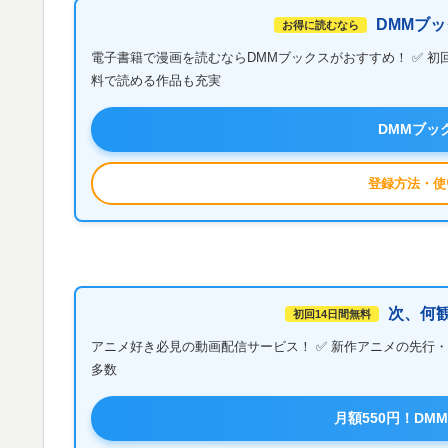
DMMブッ
お得に読むなら
電子書籍で漫画を読むならDMMブックスがおすすめ！ ✅ 初
料で読める作品も充実
DMMブッ
登録方法・使
次、何観
初回14日間無料
アニメ好き必見の動画配信サービス！ ✅ 新作アニメの先行・見逃
多数
月額550円！DM