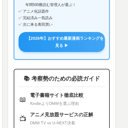
年間500冊読む管理人が選ぶ！
✅ アニメ化話題作
✅ 完結済み一気読み
✅ 次に来る青田買い
【2026年】おすすめ最新漫画ランキングを
見る ▶
📚 考察勢のための必読ガイド
電子書籍サイト徹底比較
📖
KindleよりDMMを選ぶ理由
アニメ見放題サービスの正解
📺
DMM TV vs U-NEXT決着