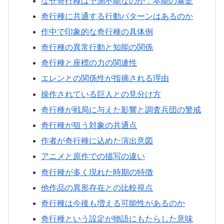
なぜ奇行種は予測不能なのか：本能の暴走
奇行種に共通する行動パターンはあるのか
作中で印象的な奇行種の具体例
奇行種の異常行動と知能の関係
奇行種と座標の力の関連性
エレンとの関係性が指摘される理由
操作されている巨人との見分け方
奇行種が戦局に与えた影響と調査兵団の警戒
奇行種が狙う対象の共通点
作者が奇行種に込めた演出意図
アニメと原作での描写の違い
奇行種が多く現れた時期の特徴
他作品の異形存在との比較視点
奇行種は今後も増える可能性があるのか
奇行種という設定が物語にもたらした意味