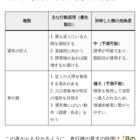
主な行動原理（優先
種類
対峙した際の危険度
順位）
1. 最も近くにいる人
間を感知する
中（予測可能）
通常の巨人
2. 直線的に向かう
誘導が可能であり、
3. 障害物があれば破
囮戦法が通用する。
壊するか避ける
1. 近くの人間を無視
する場合がある
極大（予測不能）
2. 人口密集地や特定
陣形を無視して深部
奇行種
の場所を目指す
へ侵入されるため、
3. 通常種にはない動
壊滅的被害に繋がり
作（跳躍・疾走）を
やすい。
行う
この表からも分かるように、奇行種の最大の特徴は
「目の