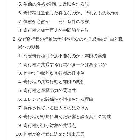
生前の性格が行動に反映される説
奇行種は進化した存在なのか、それとも失敗作か
偶然か必然か――発生条件の考察
奇行種と知性巨人の中間的存在説
なぜ奇行種の行動は予測不能なのか？恐怖の理由と戦
局への影響
なぜ奇行種は予測不能なのか：本能の暴走
奇行種に共通する行動パターンはあるのか
作中で印象的な奇行種の具体例
奇行種の異常行動と知能の関係
奇行種と座標の力の関連性
エレンとの関係性が指摘される理由
操作されている巨人との見分け方
奇行種が戦局に与えた影響と調査兵団の警戒
奇行種が狙う対象の共通点
作者が奇行種に込めた演出意図