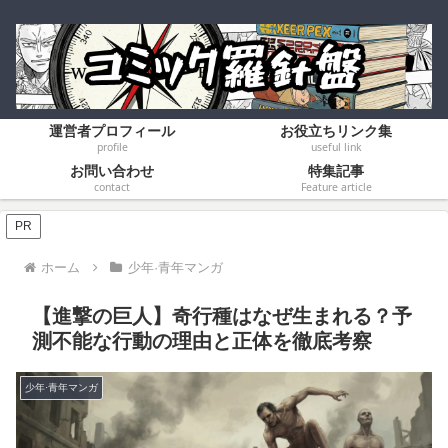
運営者プロフィール
お役立ちリンク集
profile
useful link
お問い合わせ
特集記事
contact
Feature article
PR
ホーム
少年·青年マンガ
​【進撃の巨人】奇行種はなぜ生まれる？予
測不能な行動の理由と正体を徹底考察
少年·青年マンガ