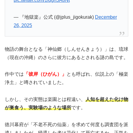
pic.twitter.com/1ldgh3A8Nt
— 『地獄楽』公式 (@jplus_jigokurak)
December
26, 2025
物語の舞台となる「神仙郷（しんせんきょう）」は、琉球
（現在の沖縄）のさらに彼方にあるとされる謎の島です。
作中では
「彼岸（ひがん）」
とも呼ばれ、伝説上の「極楽
浄土」と噂されていました。
しかし、その実態は楽園とは程遠い、
人知を超えた化け物
が巣食う、実験場のような場所
です。
徳川幕府が「不老不死の仙薬」を求めて何度も調査団を派
遣しましたが、帰還した者は花化して死亡するか、正気を