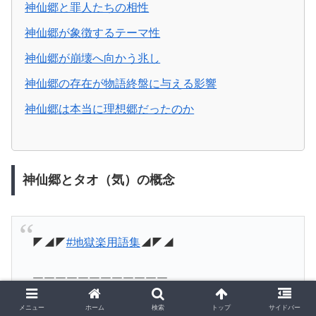
神仙郷と罪人たちの相性
神仙郷が象徴するテーマ性
神仙郷が崩壊へ向かう兆し
神仙郷の存在が物語終盤に与える影響
神仙郷は本当に理想郷だったのか
神仙郷とタオ（気）の概念
◤◢◤
#地獄楽用語集
◢◤◢
￣￣￣￣￣￣￣￣￣￣￣￣
神仙郷
メニュー
ホーム
検索
トップ
サイドバー