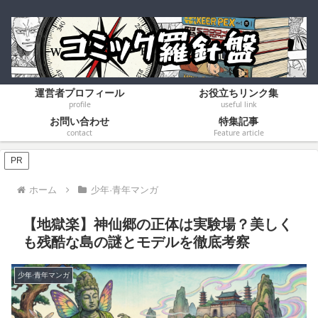
運営者プロフィール
お役立ちリンク集
profile
useful link
お問い合わせ
特集記事
contact
Feature article
PR
ホーム
少年·青年マンガ
​【地獄楽】神仙郷の正体は実験場？美しく
も残酷な島の謎とモデルを徹底考察
少年·青年マンガ