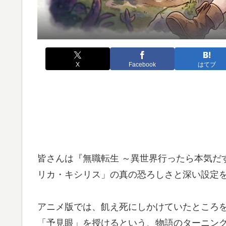
X
Facebook
はてブ
皆さんは『無職転生 ～異世界行ったら本気だ
リカ・キシリス」の真の恐ろしさと深い設定
アニメ版では、飢え死にしかけていたところ
「予見眼」を授けるという、物語のターニン