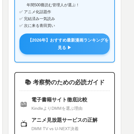
年間500冊読む管理人が選ぶ！
✅ アニメ化話題作
✅ 完結済み一気読み
✅ 次に来る青田買い
【2026年】おすすめ最新漫画ランキングを
見る ▶
📚 考察勢のための必読ガイド
電子書籍サイト徹底比較
📖
KindleよりDMMを選ぶ理由
アニメ見放題サービスの正解
📺
DMM TV vs U-NEXT決着