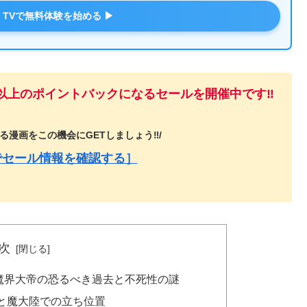
M TVで無料体験を始める ▶
%以上のポイントバックになるセールを開催中です‼️
漫画をこの機会にGETしましょう‼️/
でセール情報を確認する］
次
魔界大帝の恐るべき過去と不死性の謎
と魔大陸での立ち位置