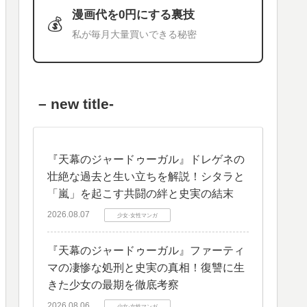
漫画代を0円にする裏技
💰
私が毎月大量買いできる秘密
– new title-
​『天幕のジャードゥーガル』ドレゲネの
壮絶な過去と生い立ちを解説！シタラと
「嵐」を起こす共闘の絆と史実の結末
2026.08.07
少女·女性マンガ
『天幕のジャードゥーガル』ファーティ
マの凄惨な処刑と史実の真相！復讐に生
きた少女の最期を徹底考察
2026.08.06
少女·女性マンガ