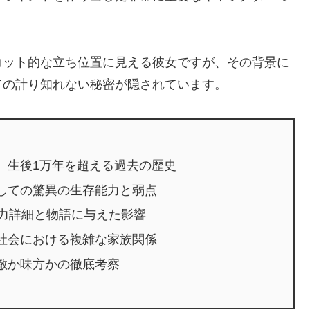
コット的な立ち位置に見える彼女ですが、その背景に
ての計り知れない秘密が隠されています。
、生後1万年を超える過去の歴史
しての驚異の生存能力と弱点
能力詳細と物語に与えた影響
社会における複雑な家族関係
敵か味方かの徹底考察