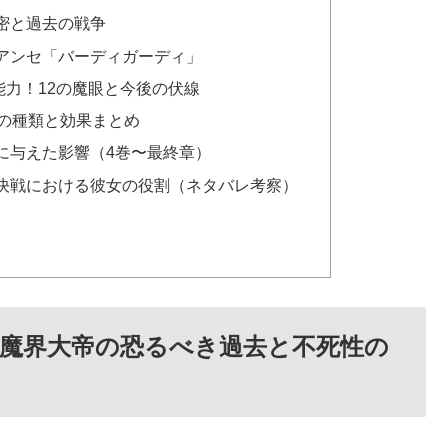
密と過去の戦争
アンセ「バーディガーディ」
力！12の魔眼と今後の伏線
」の種類と効果まとめ
に与えた影響（4巻〜最終章）
決戦における彼女の役割（ネタバレ考察）
魔界大帝の恐るべき過去と不死性の