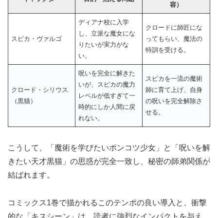
容）
ディアナ校に入学
クロードに師匠にな
し、立派な魔女にな
スピカ・ヴァルゴ
ってもらい、魔法の
りたいが実力がな
特訓を受ける。
い。
呪いを完全に解きた
スピカを一流の魔術
いが、スピカの魔力
クロード・シリウス
師に育て上げ、自身
レベルが低すぎて一
（黒猫）
の呪いを完全解除さ
時的にしか人間に戻
せる。
れない。
こうして、「魔術を学びたいポンコツ少女」と「呪いを解
きたい天才黒猫」の思惑が完全一致し、秘密の師弟関係が
結ばれます。
コミックス1巻で描かれるこのテンポの良い導入と、衝撃
的な「キスシーン」は、読者に強烈なインパクトを与え、