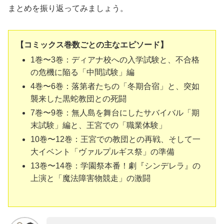
まとめを振り返ってみましょう。
【コミックス巻数ごとの主なエピソード】
1巻〜3巻：ディアナ校への入学試験と、不合格
の危機に陥る「中間試験」編
4巻〜6巻：落第者たちの「冬期合宿」と、突如
襲来した黒蛇教団との死闘
7巻〜9巻：無人島を舞台にしたサバイバル「期
末試験」編と、王宮での「職業体験」
10巻〜12巻：王宮での教団との再戦、そして一
大イベント「ヴァルプルギス祭」の準備
13巻〜14巻：学園祭本番！劇『シンデレラ』の
上演と「魔法障害物競走」の激闘