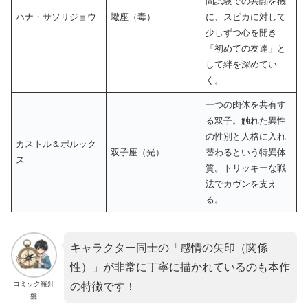
間試験での共闘を機
ハナ・サソリジョウ
蠍座（毒）
に、スピカに対して
少しずつ心を開き
「初めての友達」と
して絆を深めてい
く。
一つの肉体を共有す
る双子。触れた異性
の性別と人格に入れ
カストル＆ポルック
双子座（光）
替わるという特異体
ス
質。トリッキーな戦
法でカヴンを支え
る。
キャラクター同士の「感情の矢印（関係
性）」が非常に丁寧に描かれているのも本作
コミック羅針
の特徴です！
盤