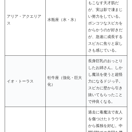
もこなす天才肌だ
が、実は影で凄まじ
アリア・アクエリア
い努力をしている。
水瓶座（水・氷）
ス
ポンコツなスピカを
からかうのが好きだ
が、急速に成長する
スピカに焦りと寂し
さも感じている。
長身巨乳のおっとり
したお姉さん。しか
し魔法を使うと超怪
牡牛座（強化・巨大
イオ・トーラス
力になるドジっ子。
化）
スピカに壁から引き
抜いてもらったこと
で仲良くなる。
過去に毒魔法で友人
を傷つけたトラウマ
から孤独を好む。中