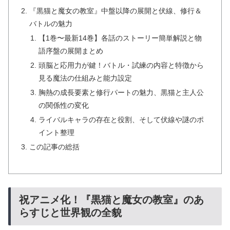
『黒猫と魔女の教室』中盤以降の展開と伏線、修行＆
バトルの魅力
【1巻〜最新14巻】各話のストーリー簡単解説と物
語序盤の展開まとめ
頭脳と応用力が鍵！バトル・試練の内容と特徴から
見る魔法の仕組みと能力設定
胸熱の成長要素と修行パートの魅力、黒猫と主人公
の関係性の変化
ライバルキャラの存在と役割、そして伏線や謎のポ
イント整理
この記事の総括
祝アニメ化！『黒猫と魔女の教室』のあ
らすじと世界観の全貌