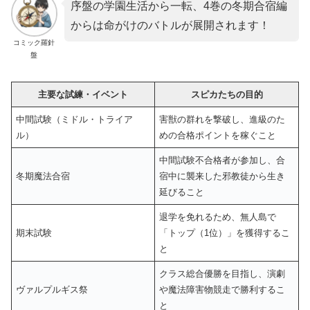
序盤の学園生活から一転、4巻の冬期合宿編
からは命がけのバトルが展開されます！
コミック羅針
盤
主要な試練・イベント
スピカたちの目的
中間試験（ミドル・トライア
害獣の群れを撃破し、進級のた
ル）
めの合格ポイントを稼ぐこと
中間試験不合格者が参加し、合
冬期魔法合宿
宿中に襲来した邪教徒から生き
延びること
退学を免れるため、無人島で
期末試験
「トップ（1位）」を獲得するこ
と
クラス総合優勝を目指し、演劇
ヴァルプルギス祭
や魔法障害物競走で勝利するこ
と