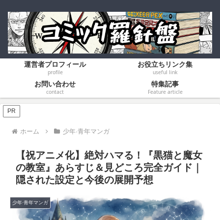
運営者プロフィール
お役立ちリンク集
profile
useful link
お問い合わせ
特集記事
contact
Feature article
PR
ホーム
少年·青年マンガ
【祝アニメ化】絶対ハマる！『黒猫と魔女
の教室』あらすじ＆見どころ完全ガイド｜
隠された設定と今後の展開予想
少年·青年マンガ