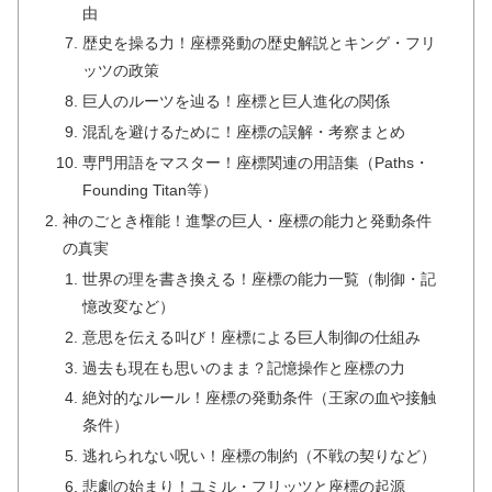
由
歴史を操る力！座標発動の歴史解説とキング・フリ
ッツの政策
巨人のルーツを辿る！座標と巨人進化の関係
混乱を避けるために！座標の誤解・考察まとめ
専門用語をマスター！座標関連の用語集（Paths・
Founding Titan等）
神のごとき権能！進撃の巨人・座標の能力と発動条件
の真実
世界の理を書き換える！座標の能力一覧（制御・記
憶改変など）
意思を伝える叫び！座標による巨人制御の仕組み
過去も現在も思いのまま？記憶操作と座標の力
絶対的なルール！座標の発動条件（王家の血や接触
条件）
逃れられない呪い！座標の制約（不戦の契りなど）
悲劇の始まり！ユミル・フリッツと座標の起源