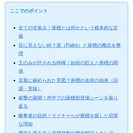
ここでのポイント
全ての交差点！座標とは何かという根本的な定
義
目に見えない絆？道（Paths）と座標の概念を整
理
王のみが許される特権！始祖の巨人と座標の関
係
言葉に秘められた意図？座標の名前の由来（語
源・意味）
衝撃の展開！作中での座標初登場シーンを振り
返る
略奪者の目的！ライナーらが座標を探した切実
な理由