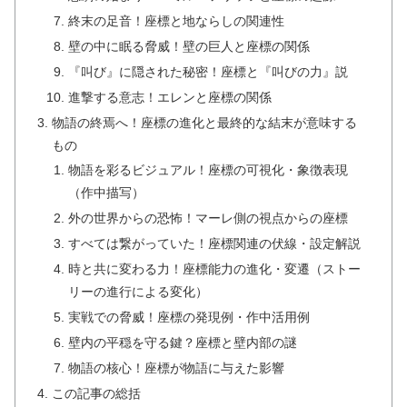
終末の足音！座標と地ならしの関連性
壁の中に眠る脅威！壁の巨人と座標の関係
『叫び』に隠された秘密！座標と『叫びの力』説
進撃する意志！エレンと座標の関係
物語の終焉へ！座標の進化と最終的な結末が意味する
もの
物語を彩るビジュアル！座標の可視化・象徴表現
（作中描写）
外の世界からの恐怖！マーレ側の視点からの座標
すべては繋がっていた！座標関連の伏線・設定解説
時と共に変わる力！座標能力の進化・変遷（ストー
リーの進行による変化）
実戦での脅威！座標の発現例・作中活用例
壁内の平穏を守る鍵？座標と壁内部の謎
物語の核心！座標が物語に与えた影響
この記事の総括