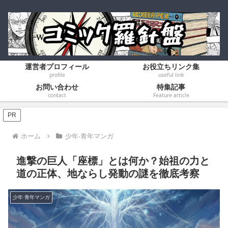
運営者プロフィール
お役立ちリンク集
profile
useful link
お問い合わせ
特集記事
contact
Feature article
PR
ホーム
少年·青年マンガ
進撃の巨人「座標」とは何か？始祖の力と
道の正体、地ならし発動の謎を徹底考察
少年·青年マンガ