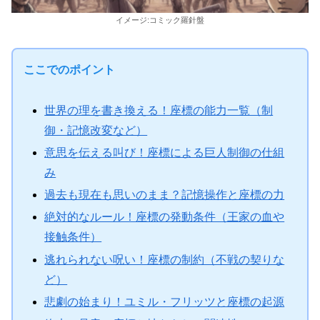
イメージ:コミック羅針盤
ここでのポイント
世界の理を書き換える！座標の能力一覧（制
御・記憶改変など）
意思を伝える叫び！座標による巨人制御の仕組
み
過去も現在も思いのまま？記憶操作と座標の力
絶対的なルール！座標の発動条件（王家の血や
接触条件）
逃れられない呪い！座標の制約（不戦の契りな
ど）
悲劇の始まり！ユミル・フリッツと座標の起源