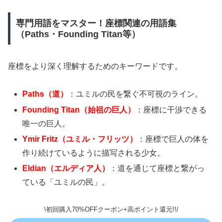
専門用語をマスター！座標関連の用語集
（Paths・Founding Titan等）
座標をより深く理解するためのキーワードです。
Paths（道）
：ユミルの民を繋ぐ不可視のライン。
Founding Titan（始祖の巨人）
：座標に干渉できる
唯一の巨人。
Ymir Fritz（ユミル・フリッツ）
：座標で巨人の体を
作り続けているように描写される少女。
Eldian（エルディア人）
：道を通じて座標と繋がっ
ている「ユミルの民」。
\初回購入70%OFFクーポン+高ポイント還元!!/