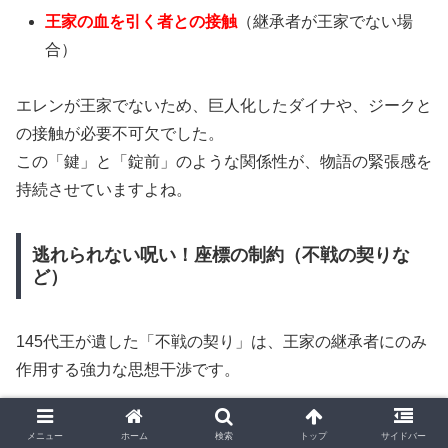
王家の血を引く者との接触
（継承者が王家でない場
合）
エレンが王家でないため、巨人化したダイナや、ジークと
の接触が必要不可欠でした。
この「鍵」と「錠前」のような関係性が、物語の緊張感を
持続させていますよね。
逃れられない呪い！座標の制約（不戦の契りな
ど）
145代王が遺した「不戦の契り」は、王家の継承者にのみ
作用する強力な思想干渉です。
たとえ座標の力があっても、壁の中の王たちは人類を救う
メニュー
ホーム
検索
トップ
サイドバー