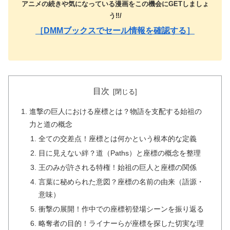
アニメの続きや気になっている漫画をこの機会にGETしましょ
う‼️/
［DMMブックスでセール情報を確認する］
目次
進撃の巨人における座標とは？物語を支配する始祖の
力と道の概念
全ての交差点！座標とは何かという根本的な定義
目に見えない絆？道（Paths）と座標の概念を整理
王のみが許される特権！始祖の巨人と座標の関係
言葉に秘められた意図？座標の名前の由来（語源・
意味）
衝撃の展開！作中での座標初登場シーンを振り返る
略奪者の目的！ライナーらが座標を探した切実な理