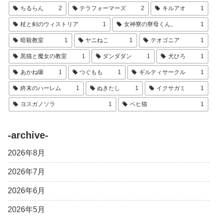
ちるらん
2
テラフォーマーズ
2
キルアオ
1
杖と剣のウィストリア
1
女神寮の寮母くん。
1
暗殺教室
1
ヤニねこ
1
テオゴニア
1
黒猫と魔女の教室
1
ダンダダン
1
犬ひろ
1
あかね噺
1
つぐもも
1
ギルティサークル
1
終末のハーレム
1
ぬきたし
1
イクサガミ
1
ヨスガノソラ
1
ベヒ猫
1
-archive-
2026年8月
2026年7月
2026年6月
2026年5月