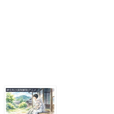
紳士向け(規制解除)アニメ