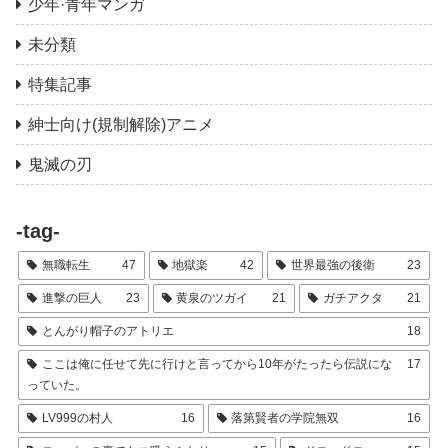
少年·青年マンガ
未分類
特集記事
紳士向け(規制解除)アニメ
鬼滅の刃
-tag-
無職転生
47
地獄楽
42
世界最強の後衛
23
進撃の巨人
23
黄泉のツガイ
21
ガチアクタ
21
とんがり帽子のアトリエ
18
ここは俺に任せて先に行けと言ってから10年がたったら伝説にな
17
っていた。
LV999の村人
16
落第賢者の学院無双
16