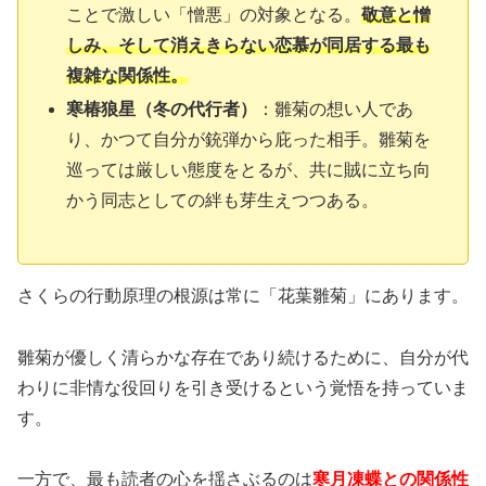
ことで激しい「憎悪」の対象となる。
敬意と憎
しみ、そして消えきらない恋慕が同居する最も
複雑な関係性。
寒椿狼星（冬の代行者）
：雛菊の想い人であ
り、かつて自分が銃弾から庇った相手。雛菊を
巡っては厳しい態度をとるが、共に賊に立ち向
かう同志としての絆も芽生えつつある。
さくらの行動原理の根源は常に「花葉雛菊」にあります。
雛菊が優しく清らかな存在であり続けるために、自分が代
わりに非情な役回りを引き受けるという覚悟を持っていま
す。
一方で、最も読者の心を揺さぶるのは
寒月凍蝶との関係性