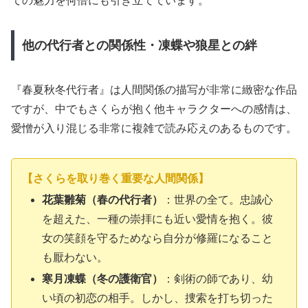
ての魅力を何倍にも引き立てています。
他の代行者との関係性・凍蝶や狼星との絆
『春夏秋冬代行者』は人間関係の描写が非常に緻密な作品
ですが、中でもさくらが抱く他キャラクターへの感情は、
愛憎が入り混じる非常に複雑で読み応えのあるものです。
【さくらを取り巻く重要な人間関係】
花葉雛菊（春の代行者）
：世界の全て。忠誠心
を超えた、一種の崇拝にも近い愛情を抱く。彼
女の笑顔を守るためなら自分が修羅になること
も厭わない。
寒月凍蝶（冬の護衛官）
：剣術の師であり、幼
い頃の初恋の相手。しかし、捜索を打ち切った