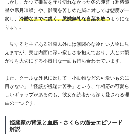
しかし、かつて雛菊を守り切れなかった冬の陣営（寒椿狼
星や寒月凍蝶）や、雛菊を苦しめた賊に対しては態度が一
変し、
冷酷なまでに鋭く、慇懃無礼な言葉を放つ
ようにな
ります。
一見すると主である雛菊以外には無関心な冷たい人物に見
えますが、実は内面に深い寂しさを抱えており、人との繋
がりを大切にする不器用な一面も持ち合わせています。
また、クールな外見に反して「小動物などの可愛いものに
目がない」「怪談が極端に苦手」という、年相応の可愛ら
しいギャップがあるのも、彼女が読者から深く愛される理
由の一つです。
姫鷹家の背景と血筋・さくらの過去エピソード
解説