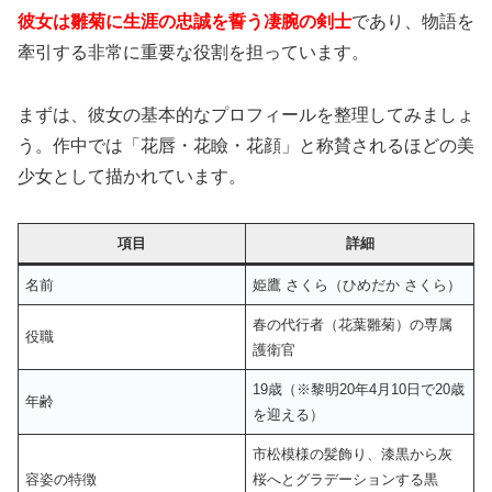
彼女は雛菊に生涯の忠誠を誓う凄腕の剣士
であり、物語を
牽引する非常に重要な役割を担っています。
まずは、彼女の基本的なプロフィールを整理してみましょ
う。作中では「花唇・花瞼・花顔」と称賛されるほどの美
少女として描かれています。
項目
詳細
名前
姫鷹 さくら（ひめだか さくら）
春の代行者（花葉雛菊）の専属
役職
護衛官
19歳（※黎明20年4月10日で20歳
年齢
を迎える）
市松模様の髪飾り、漆黒から灰
容姿の特徴
桜へとグラデーションする黒