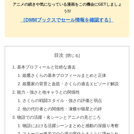
アニメの続きや気になっている漫画をこの機会にGETしましょ
う‼️/
［DMMブックスでセール情報を確認する］
目次
基本プロフィールと壮絶な過去
姫鷹さくらの基本プロフィールまとめと正体
姫鷹家の背景と血筋・さくらの過去エピソード解説
能力・強さと他キャラとの関係性
さくらの戦闘スタイル・強さの評価と弱点
他の代行者との関係性・凍蝶や狼星との絆
物語での活躍・名シーンとアニメの見どころ
物語における活躍シーンまとめと感動の深掘り考察
ストーリー後半での心境の変化とさくらに課せられ