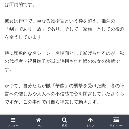
は圧倒的です。
彼女は作中で、単なる護衛官という枠を超え、雛菊の
「剣」であり「盾」であり、そして「家族」としての役割
を全うしています。
特に印象的な名シーン・名場面として挙げられるのが、秋
の代行者・祝月撫子が賊に誘拐された際の彼女の決断で
す。
かつて、自分たちが賊「華歳」の襲撃を受けた際、冬の陣
営への憎しみや大人への不信感で心を閉ざしていたさくら
ですが、この事件では自ら率先して動きます。
彼女は過去の因縁を乗り越え、寒椿狼星との接触を経て、
四季の代行者たちによる「共闘」を提案するのです
。
メニュー
ホーム
検索
トップ
サイドバー