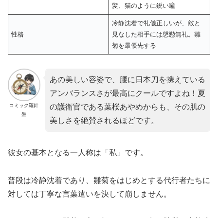
髪、猫のように鋭い瞳
冷静沈着で礼儀正しいが、敵と
性格
見なした相手には慇懃無礼。雛
菊を最優先する
あの美しい容姿で、腰に日本刀を携えている
アンバランスさが最高にクールですよね！夏
コミック羅針
の護衛官である葉桜あやめからも、その肌の
盤
美しさを絶賛されるほどです。
彼女の基本となる一人称は「私」です。
普段は冷静沈着であり、雛菊をはじめとする代行者たちに
対しては丁寧な言葉遣いを決して崩しません。