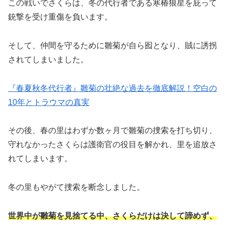
この戦いでさくらは、冬の代行者である寒椿狼星を庇って
銃撃を受け重傷を負います。
そして、仲間を守るために雛菊が自ら囮となり、賊に誘拐
されてしまいました。
『春夏秋冬代行者』雛菊の壮絶な過去を徹底解説！空白の
10年とトラウマの真実
その後、春の里はわずか数ヶ月で雛菊の捜索を打ち切り、
守れなかったさくらは護衛官の役目を解かれ、里を追放さ
れてしまいます。
冬の里もやがて捜索を断念しました。
世界中が雛菊を見捨てる中、さくらだけは決して諦めず、