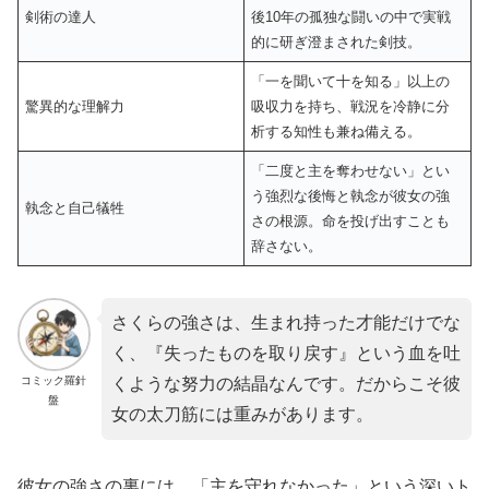
剣術の達人
後10年の孤独な闘いの中で実戦
的に研ぎ澄まされた剣技。
「一を聞いて十を知る」以上の
驚異的な理解力
吸収力を持ち、戦況を冷静に分
析する知性も兼ね備える。
「二度と主を奪わせない」とい
う強烈な後悔と執念が彼女の強
執念と自己犠牲
さの根源。命を投げ出すことも
辞さない。
さくらの強さは、生まれ持った才能だけでな
く、『失ったものを取り戻す』という血を吐
コミック羅針
くような努力の結晶なんです。だからこそ彼
盤
女の太刀筋には重みがあります。
彼女の強さの裏には、「主を守れなかった」という深いト