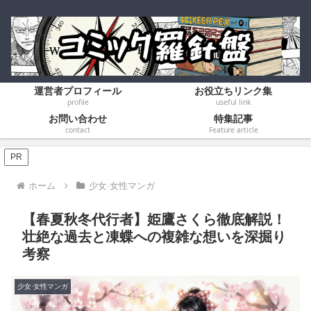
運営者プロフィール
お役立ちリンク集
profile
useful link
お問い合わせ
特集記事
contact
Feature article
PR
ホーム
少女·女性マンガ
【春夏秋冬代行者】姫鷹さくら徹底解説！
壮絶な過去と凍蝶への複雑な想いを深掘り
考察
少女·女性マンガ