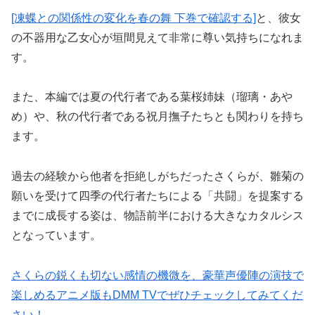
[凍蝶との関係性の変化を春の舞 下巻で確認する]
と、彼女
の不器用な乙女心が垣間見えて非常に尊い気持ちになれま
す。
また、本編では夏の代行者である葉桜姉妹（瑠璃・あや
め）や、秋の代行者である祝月撫子たちとも関わりを持ち
ます。
過去の経験から他者を拒絶しがちだったさくらが、雛菊の
願いを受けて四季の代行者たちによる「共闘」を提案する
までに成長する姿は、物語前半における大きなカタルシス
となっています。
さくらの鋭くも切ない感情の機微を、豪華声優陣の演技で
楽しめるアニメ版もDMM TVでぜひチェックしてみてくだ
さい！