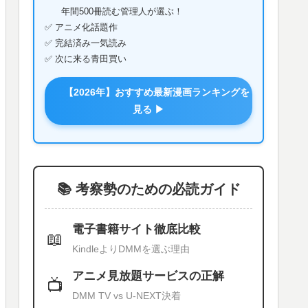
年間500冊読む管理人が選ぶ！
✅ アニメ化話題作
✅ 完結済み一気読み
✅ 次に来る青田買い
【2026年】おすすめ最新漫画ランキングを
見る ▶
📚 考察勢のための必読ガイド
電子書籍サイト徹底比較
📖
KindleよりDMMを選ぶ理由
アニメ見放題サービスの正解
📺
DMM TV vs U-NEXT決着