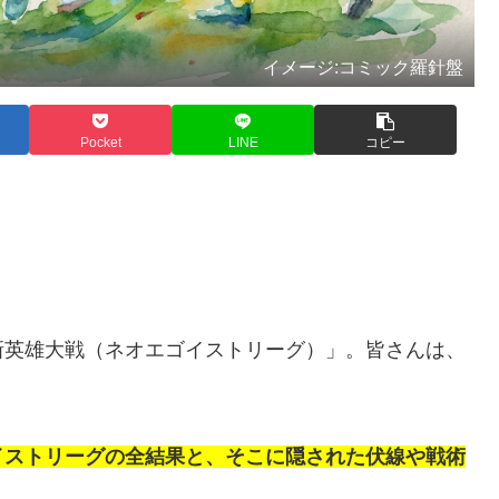
イメージ:コミック羅針盤
Pocket
LINE
コピー
新英雄大戦（ネオエゴイストリーグ）」。皆さんは、
イストリーグの全結果と、そこに隠された伏線や戦術