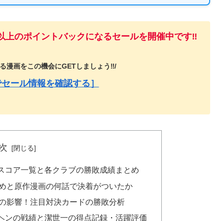
%以上のポイントバックになるセールを開催中です‼️
漫画をこの機会にGETしましょう‼️/
でセール情報を確認する］
次
スコア一覧と各クラブの勝敗成績まとめ
めと原作漫画の何話で決着がついたか
の影響！注目対決カードの勝敗分析
ヘンの戦績と潔世一の得点記録・活躍評価