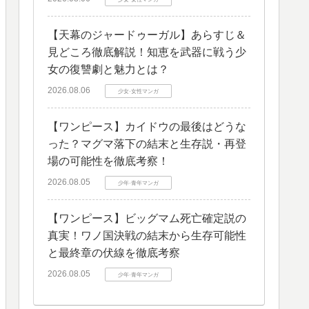
​【天幕のジャードゥーガル】あらすじ＆
見どころ徹底解説！知恵を武器に戦う少
女の復讐劇と魅力とは？
2026.08.06
少女·女性マンガ
​【ワンピース】カイドウの最後はどうな
った？マグマ落下の結末と生存説・再登
場の可能性を徹底考察！
2026.08.05
少年·青年マンガ
【ワンピース】ビッグマム死亡確定説の
真実！ワノ国決戦の結末から生存可能性
と最終章の伏線を徹底考察
2026.08.05
少年·青年マンガ