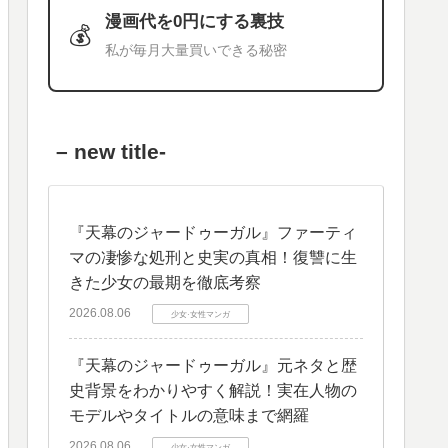
漫画代を0円にする裏技
💰
私が毎月大量買いできる秘密
– new title-
『天幕のジャードゥーガル』ファーティ
マの凄惨な処刑と史実の真相！復讐に生
きた少女の最期を徹底考察
2026.08.06
少女·女性マンガ
​『天幕のジャードゥーガル』元ネタと歴
史背景をわかりやすく解説！実在人物の
モデルやタイトルの意味まで網羅
2026.08.06
少女·女性マンガ