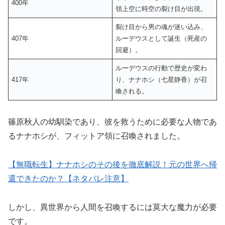
400年
領上空に時空の裂け目が出現。
裂け目から男の魂が迷い込み、
407年
ルーデウスとして誕生（死産の
回避）。
ルーデウスの行動で歴史が変わ
417年
り、ナナホシ（七星静香）が召
喚される。
篠原秋人の幼馴染であり、彼を救うために必要な人物であ
るナナホシが、フィットア領に召喚されました。
​【無職転生】ナナホシのその後を徹底解説！元の世界へ帰
還できたのか？【ネタバレ注意】
しかし、異世界から人間を召喚するには莫大な魔力が必要
です。