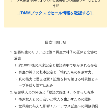
アニメの続きや気になっている漫画をこの機会にGETしましょ
う‼️/
［DMMブックスでセール情報を確認する］
目次
無職転生のリリアとは誰？再生の神子の正体と悲惨な
過去
約100年後の未来設定と物語終盤で明かされる存在
再生の神子の基本設定と「壊れたものを戻す力」
真の能力は過去改変！記憶を持ち越せる特異性とル
ープを繰り返す仕組み
篠原秋人との関係と「物語の始まり」を作った奇跡
篠原秋人との出会いと秋人を生かすための選択
世界線に与えた影響！ルーデウス誕生への間接的要