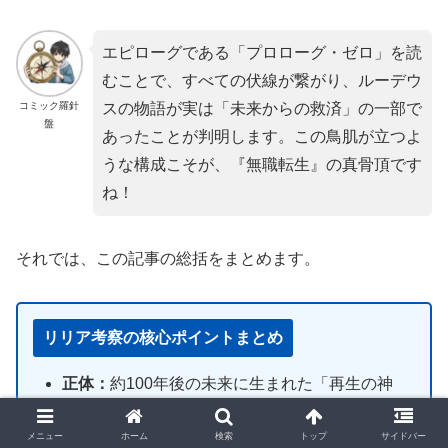
エピローグである「プロローグ・ゼロ」を読
むことで、すべての伏線が繋がり、ルーデウ
コミック羅針
スの物語が実は「未来からの救済」の一部で
盤
あったことが判明します。この鳥肌が立つよ
うな構成こそが、『無職転生』の真骨頂です
ね！
それでは、この記事の総括をまとめます。
リリア考察の核心ポイントまとめ
正体：
約100年後の未来に生まれた「再生の神
子」。真の能力は「過去を改変する力」。
メニュー
ホーム
検索
トップ
サイドバー
悲惨な過去：
オルステッドのループに巻き込ま