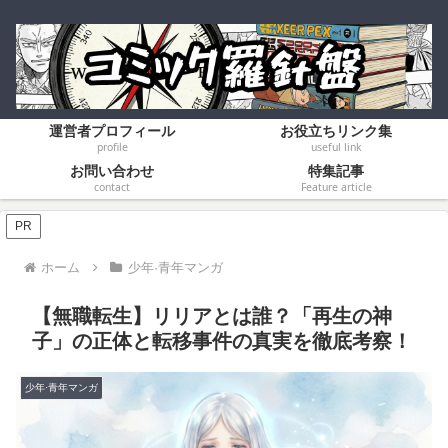
運営者プロフィール
お役立ちリンク集
profile
useful link
お問い合わせ
特集記事
contact
Feature article
PR
ホーム
少年·青年マンガ
​【無職転生】リリアとは誰？「再生の神
子」の正体と転移事件の真実を徹底考察！
少年·青年マンガ