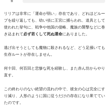
盤
リリアは非常に「運命が弱い」存在であり、どれほどルー
プを繰り返しても、幼い頃に王宮に捕らわれ、道具として
使われた挙句に、戦争や他国の侵略、魔族の襲撃などに巻
き込まれて
必ず若くして死ぬ運命
にありました。
逃げ出そうとしても魔物に殺されるなど、どう足掻いても
生存ルートが存在しません。
何十回、何百回と悲惨な死を経験し、また赤ん坊からやり
直す。
この終わりのない絶望の流れの中で、彼女の心は完全にす
り減り、人形のように国に従うだけの存在になり果ててい
たのです。