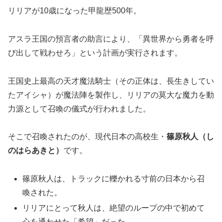
リリアが10歳になった甲龍歴500年。
アスラ王国の預言者の助言により、「異世界から勇者を呼
び出して戦わせろ」という計画が実行されます。
王国史上最高の天才魔法騎士（その正体は、長生きしてい
たアイシャ）が魔法陣を製作し、リリアの莫大な魔力を動
力源として召喚の儀式が行われました。
そこで召喚されたのが、現代日本の高校生・
篠原秋人（し
のはらあきと）
です。
篠原秋人は、トラックに轢かれる寸前の日本から召
喚された。
リリアにとって秋人は、絶望のループの中で初めて
心を通わせた「希望」だった。