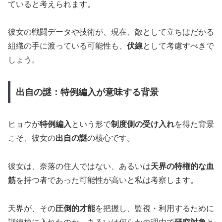
ていると考えられます。
彼女の戦闘データや技術が、現在、敵として立ちはだかる
組織の手に渡っている可能性も、
伏線
として考慮すべきで
しょう。
出自の謎：特例編入が意味する背景
ヒョウが
特例編入
という形で
制度側の受け入れ
を得た背景
こそ、彼女の
出自の謎
の核心です。
彼女は、奈落の住人ではない、あるいは
天界の特権的な血
筋
を持つ者であった可能性が高いと私は考察します。
天界が、その
圧倒的才能
を把握し、監視・利用するために