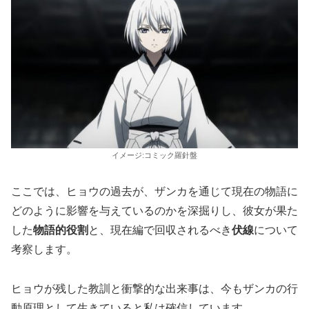
イメージ:コミック羅針盤
ここでは、ヒョウの過去が、ザンカを通じて現在の物語に
どのように影響を与えているのかを深掘りし、彼女が果た
した
物語的役割
と、現在編で回収されるべき
伏線
について
考察します。
ヒョウが残した教訓と衝撃的な出来事は、今もザンカの行
動原理として生きていると私は確信しています。