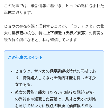
この記事では、最新情報に基づき、ヒョウの謎に包まれた
正体
に迫ります。
ヒョウの存在を深く理解することが、『ガチアクタ』の壮
大な
世界観
の核心、特に
上下構造（天界／奈落）
の真実を
読み解く鍵になると、私は確信しています。
この記事のポイント
ヒョウは、ザンカの
獄卒訓練校
時代の同期であ
り、
特例編入
してきた
圧倒的才能
を持つ
天才少
女
である。
彼女の
異能／能力
（あるいは純粋な戦闘技術）
の異質さや
達観した言動
は、
凡才と天才の対比
を通じてザンカに
視点の転換（価値観の揺ら