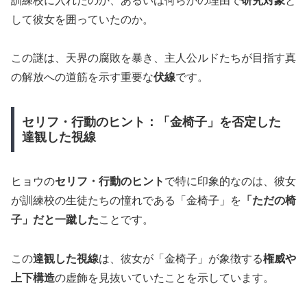
訓練校に入れたのか、あるいは何らかの理由で
研究対象
と
して彼女を囲っていたのか。
この謎は、天界の腐敗を暴き、主人公ルドたちが目指す真
の解放への道筋を示す重要な
伏線
です。
セリフ・行動のヒント：「金椅子」を否定した
達観した視線
ヒョウの
セリフ・行動のヒント
で特に印象的なのは、彼女
が訓練校の生徒たちの憧れである「金椅子」を
「ただの椅
子」だと一蹴した
ことです。
この
達観した視線
は、彼女が「金椅子」が象徴する
権威や
上下構造
の虚飾を見抜いていたことを示しています。