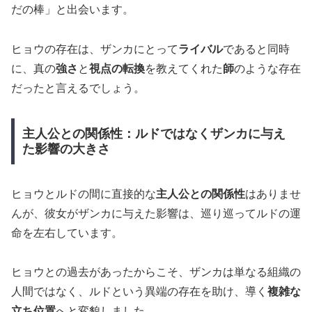
だの棒」と出会います。
ヒョウの存在は、ザンカにとって
ライバル
であると同時
に、真の
強さ
と
視点の転換
を教えてくれた
師
のような存在
だったと言えるでしょう。
主人公との関係性：ルドではなくザンカに与え
た影響の大きさ
ヒョウとルドの間に直接的な
主人公との関係性
はありませ
んが、彼女がザンカに与えた影響は、巡り巡ってルドの運
命を左右しています。
ヒョウとの過去があったからこそ、ザンカは単なる組織の
人間ではなく、ルドという異端の存在を助け、導く
複雑な
立ち位置
へと変貌しました。