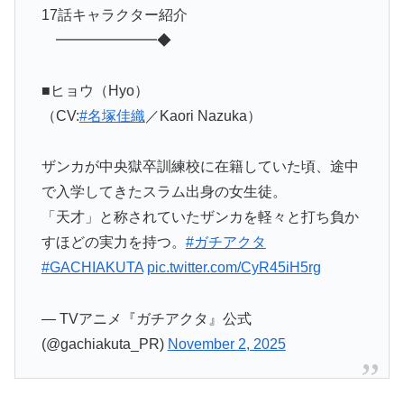
17話キャラクター紹介
━━━━━━━◆
■ヒョウ（Hyo）
（CV:
#名塚佳織
／Kaori Nazuka）
ザンカが中央獄卒訓練校に在籍していた頃、途中
で入学してきたスラム出身の女生徒。
「天才」と称されていたザンカを軽々と打ち負か
すほどの実力を持つ。
#ガチアクタ
#GACHIAKUTA
pic.twitter.com/CyR45iH5rg
— TVアニメ『ガチアクタ』公式
(@gachiakuta_PR)
November 2, 2025