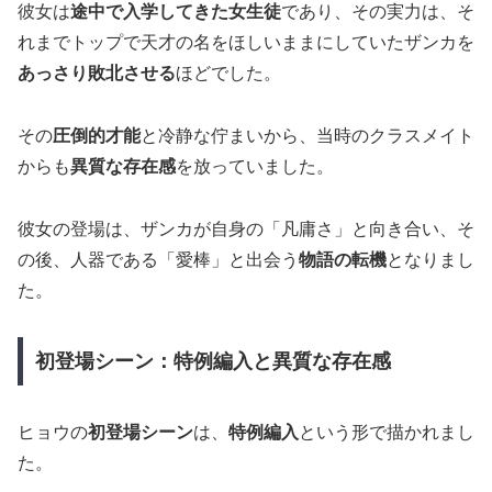
彼女は
途中で入学してきた女生徒
であり、その実力は、そ
れまでトップで天才の名をほしいままにしていたザンカを
あっさり敗北させる
ほどでした。
その
圧倒的才能
と冷静な佇まいから、当時のクラスメイト
からも
異質な存在感
を放っていました。
彼女の登場は、ザンカが自身の「凡庸さ」と向き合い、そ
の後、人器である「愛棒」と出会う
物語の転機
となりまし
た。
初登場シーン：特例編入と異質な存在感
ヒョウの
初登場シーン
は、
特例編入
という形で描かれまし
た。