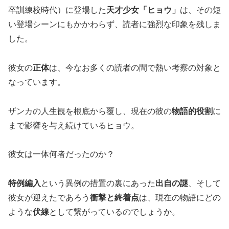
卒訓練校時代）に登場した
天才少女「ヒョウ」
は、その短
い登場シーンにもかかわらず、読者に強烈な印象を残しま
した。
彼女の
正体
は、今なお多くの読者の間で熱い考察の対象と
なっています。
ザンカの人生観を根底から覆し、現在の彼の
物語的役割
に
まで影響を与え続けているヒョウ。
彼女は一体何者だったのか？
特例編入
という異例の措置の裏にあった
出自の謎
、そして
彼女が迎えたであろう
衝撃と終着点
は、現在の物語にどの
ような
伏線
として繋がっているのでしょうか。