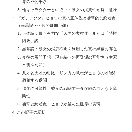
界の不公平さ
他キャラクターとの違い：彼女の異質性が持つ意味
『ガチアクタ』ヒョウの真の正体説と衝撃的な終着点
（黒幕説・今後の展開予想）
正体説：最も有力な「天界の実験体」または「特権
階級」説
黒幕説：彼女の消息不明を利用した真の黒幕の存在
今後の展開予想：現在編への再登場の可能性（生死
不明ゆえに）
凡才と天才の対比：ザンカの意志がヒョウの才能を
超越する瞬間
進化の可能性：彼女の戦闘データが敵の力となる危
険性
衝撃と終着点：ヒョウが望んだ世界の実現
この記事の総括