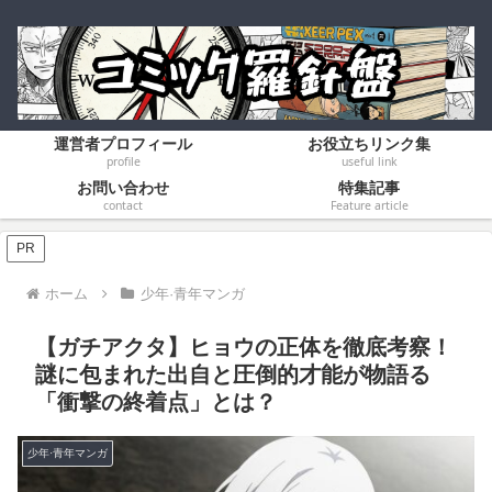
運営者プロフィール
お役立ちリンク集
profile
useful link
お問い合わせ
特集記事
contact
Feature article
PR
ホーム
少年·青年マンガ
【ガチアクタ】ヒョウの正体を徹底考察！
謎に包まれた出自と圧倒的才能が物語る
「衝撃の終着点」とは？
少年·青年マンガ