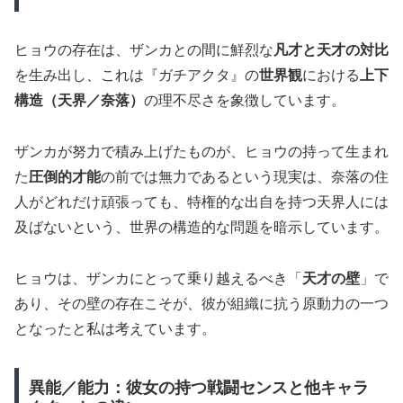
ヒョウの存在は、ザンカとの間に鮮烈な
凡才と天才の対比
を生み出し、これは『ガチアクタ』の
世界観
における
上下
構造（天界／奈落）
の理不尽さを象徴しています。
ザンカが努力で積み上げたものが、ヒョウの持って生まれ
た
圧倒的才能
の前では無力であるという現実は、奈落の住
人がどれだけ頑張っても、特権的な出自を持つ天界人には
及ばないという、世界の構造的な問題を暗示しています。
ヒョウは、ザンカにとって乗り越えるべき「
天才の壁
」で
あり、その壁の存在こそが、彼が組織に抗う原動力の一つ
となったと私は考えています。
異能／能力：彼女の持つ戦闘センスと他キャラ