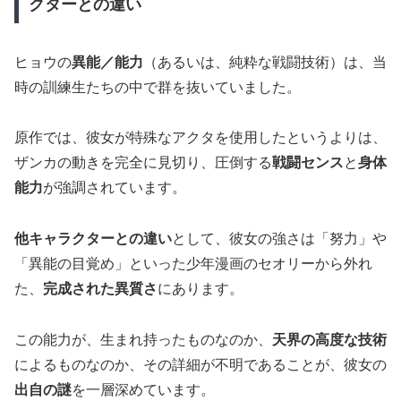
クターとの違い
ヒョウの
異能／能力
（あるいは、純粋な戦闘技術）は、当
時の訓練生たちの中で群を抜いていました。
原作では、彼女が特殊なアクタを使用したというよりは、
ザンカの動きを完全に見切り、圧倒する
戦闘センス
と
身体
能力
が強調されています。
他キャラクターとの違い
として、彼女の強さは「努力」や
「異能の目覚め」といった少年漫画のセオリーから外れ
た、
完成された異質さ
にあります。
この能力が、生まれ持ったものなのか、
天界の高度な技術
によるものなのか、その詳細が不明であることが、彼女の
出自の謎
を一層深めています。