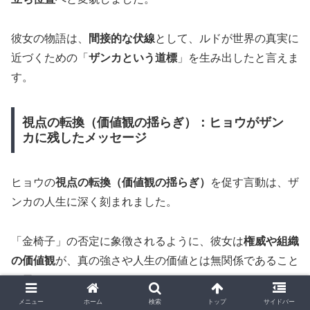
彼女の物語は、
間接的な伏線
として、ルドが世界の真実に
近づくための「
ザンカという道標
」を生み出したと言えま
す。
視点の転換（価値観の揺らぎ）：ヒョウがザン
カに残したメッセージ
ヒョウの
視点の転換（価値観の揺らぎ）
を促す言動は、ザ
ンカの人生に深く刻まれました。
「金椅子」の否定に象徴されるように、彼女は
権威や組織
の価値観
が、真の強さや人生の価値とは無関係であること
を示しました。
メニュー
ホーム
検索
トップ
サイドバー