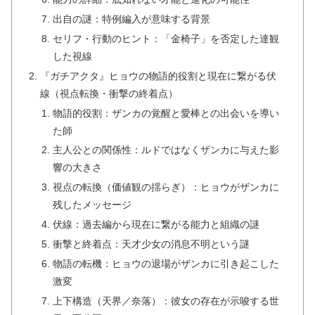
出自の謎：特例編入が意味する背景
セリフ・行動のヒント：「金椅子」を否定した達観
した視線
『ガチアクタ』ヒョウの物語的役割と現在に繋がる伏
線（視点転換・衝撃の終着点）
物語的役割：ザンカの覚醒と愛棒との出会いを導い
た師
主人公との関係性：ルドではなくザンカに与えた影
響の大きさ
視点の転換（価値観の揺らぎ）：ヒョウがザンカに
残したメッセージ
伏線：過去編から現在に繋がる能力と組織の謎
衝撃と終着点：天才少女の消息不明という謎
物語の転機：ヒョウの退場がザンカに引き起こした
激変
上下構造（天界／奈落）：彼女の存在が示唆する世