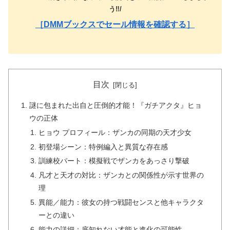
う‼️/
［DMMブックスでセール情報を確認する］
目次
謎に包まれた出自と圧倒的才能！『ガチアクタ』ヒョ
ウの正体
ヒョウ プロフィール：ザンカの同期の天才少女
初登場シーン：特例編入と異質な存在感
訓練校パート：模擬戦でザンカをあっさり撃破
凡才と天才の対比：ザンカとの関係性が示す世界の
理
異能／能力：彼女の持つ戦闘センスと他キャラクタ
ーとの違い
能力の詳細：底知れない才能と進化の可能性