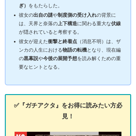
ぎ）
をもたらした。
彼女の
出自の謎
や
制度側の受け入れ
の背景に
は、天界と奈落の
上下構造
に関わる重大な
伏線
が隠されていると考察する。
彼女が迎えた
衝撃と終着点
（消息不明）は、ザ
ンカの人生における
物語の転機
となり、現在編
の
黒幕説
や
今後の展開予想
を読み解くための重
要なヒントとなる。
✅️『ガチアクタ』をお得に読みたい方必
見！