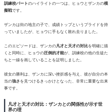
訓練校パート
のハイライトの一つは、ヒョウとザンカの
模
擬戦
です。
ザンカは街の地主の子で、成績トップというプライドを持
っていましたが、ヒョウに手もなく敗れ去りました。
このエピソードは、ザンカの
凡才と天才の対比
を明確に描
くと同時に、ヒョウの
圧倒的才能
が、訓練校の他の生徒た
ちと一線を画していることを証明しました。
彼女の勝利は、ザンカに深い挫折感を与え、彼が自分の本
当の
強さ
を見つけるきっかけとなった、非常に重要な出来
事です。
凡才と天才の対比：ザンカとの関係性が示す世
界の理