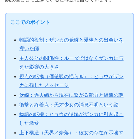
ここでのポイント
物語的役割：ザンカの覚醒と愛棒との出会いを
導いた師
主人公との関係性：ルーダではなくザンカに与
えた影響の大きさ
視点の転換（価値観の揺らぎ）：ヒョウがザン
カに残したメッセージ
伏線：過去編から現在に繋がる能力と組織の謎
衝撃と終着点：天才少女の消息不明という謎
物語の転機：ヒョウの退場がザンカに引き起こ
した激変
上下構造（天界／奈落）：彼女の存在が示唆す