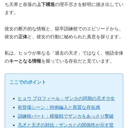
ち天界と奈落の
上下構造
の理不尽さを鮮明に描き出してい
ます。
彼女の断片的な情報と、獄卒訓練校でのエピソードから、
彼女の
正体
と、彼女の行動に秘められた真意を探ります。
私は、ヒョウが単なる「過去の天才」ではなく、物語全体
の
キーとなる情報
を握っている存在だと見ています。
ここでのポイント
ヒョウ プロフィール：ザンカの同期の天才少女
初登場シーン：特例編入と異質な存在感
訓練校パート：模擬戦でザンカをあっさり撃破
凡才と天才の対比：ザンカとの関係性が示す世