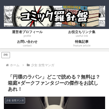
運営者プロフィール
お役立ちリンク集
profile
useful link
お問い合わせ
特集記事
contact
Feature article
PR
ホーム
少女·女性マンガ
「円環のラパン」どこで読める？無料は？
箱庭×ダークファンタジーの傑作をお試し
あれ！
少女·女性マンガ